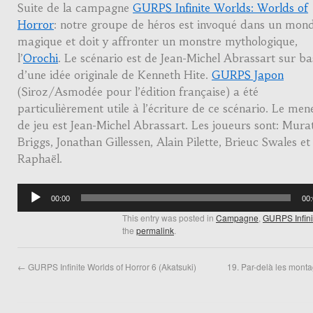
Suite de la campagne
GURPS Infinite Worlds: Worlds of
Horror
: notre groupe de héros est invoqué dans un mon
magique et doit y affronter un monstre mythologique,
l’
Orochi
. Le scénario est de Jean-Michel Abrassart sur ba
d’une idée originale de Kenneth Hite.
GURPS Japon
(Siroz/Asmodée pour l’édition française) a été
particulièrement utile à l’écriture de ce scénario. Le men
de jeu est Jean-Michel Abrassart. Les joueurs sont: Mura
Briggs, Jonathan Gillessen, Alain Pilette, Brieuc Swales et
Raphaël.
Audio
00:00
00
Player
This entry was posted in
Campagne
,
GURPS Infini
the
permalink
.
←
GURPS Infinite Worlds of Horror 6 (Akatsuki)
19. Par-delà les mont