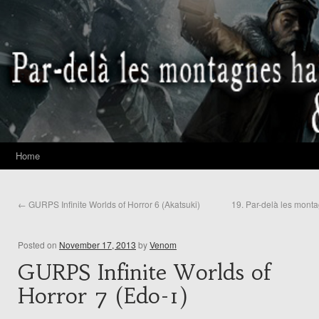
Home
←
GURPS Infinite Worlds of Horror 6 (Akatsuki)
19. Par-delà les mont
Posted on
November 17, 2013
by
Venom
GURPS Infinite Worlds of
Horror 7 (Edo-1)