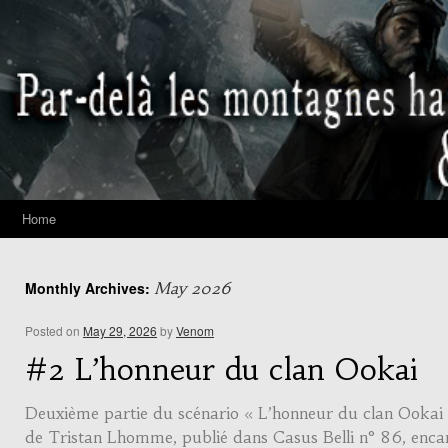
Home
Monthly Archives:
May 2026
Posted on
May 29, 2026
by
Venom
#2 L’honneur du clan Ookai
Deuxième partie du scénario « L’honneur du clan Ookai 
de Tristan Lhomme, publié dans Casus Belli n° 86, enca