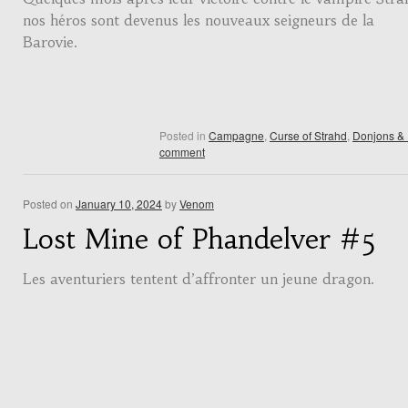
nos héros sont devenus les nouveaux seigneurs de la
Barovie.
Posted in
Campagne
,
Curse of Strahd
,
Donjons &
comment
Posted on
January 10, 2024
by
Venom
Lost Mine of Phandelver #5
Les aventuriers tentent d’affronter un jeune dragon.