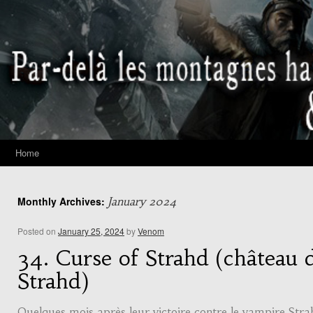
Home
Monthly Archives:
January 2024
Posted on
January 25, 2024
by
Venom
34. Curse of Strahd (château 
Strahd)
Quelques mois après leur victoire contre le vampire Stra