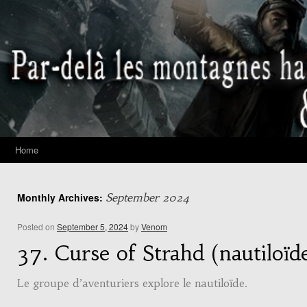
Home
Monthly Archives:
September 2024
Posted on
September 5, 2024
by
Venom
37. Curse of Strahd (nautiloïd
Le groupe d’aventuriers explore le nautiloïde.