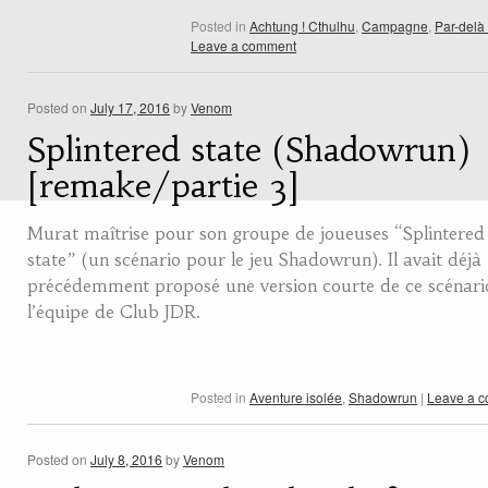
Posted in
Achtung ! Cthulhu
,
Campagne
,
Par-delà
Leave a comment
Posted on
July 17, 2016
by
Venom
Splintered state (Shadowrun)
[remake/partie 3]
Murat maîtrise pour son groupe de joueuses “Splintered
state” (un scénario pour le jeu Shadowrun). Il avait déjà
précédemment proposé une version courte de ce scénari
l’équipe de Club JDR.
Posted in
Aventure isolée
,
Shadowrun
|
Leave a 
Posted on
July 8, 2016
by
Venom