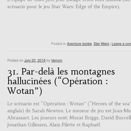
scénario pour le jeu Star Wars: Edge of the Empire).
Posted in
Aventure isolée
,
Star Wars
|
Leave a co
Posted on
July 20, 2016
by
Venom
31. Par-delà les montagnes
hallucinées (“Opération :
Wotan”)
Le scénario est “Opération : Wotan” (“Heroes of the sea
anglais) de Sarah Newton. Le meneur de jeu est Jean-Mic
Abrassart. Les joueurs sont: Murat Briggs, David Buccell
Jonathan Gillessen, Alain Pilette et Raphaël.