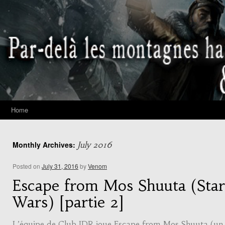
Home
Monthly Archives:
July 2016
Posted on
July 31, 2016
by
Venom
Escape from Mos Shuuta (Star
Wars) [partie 2]
L’équipe de Club JDR joue Escape from Mos Shuuta (un