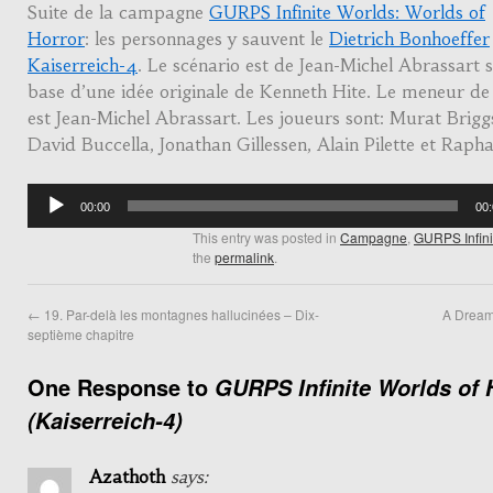
Suite de la campagne
GURPS Infinite Worlds: Worlds of
Horror
: les personnages y sauvent le
Dietrich Bonhoeffer
Kaiserreich-4
. Le scénario est de Jean-Michel Abrassart 
base d’une idée originale de Kenneth Hite. Le meneur de
est Jean-Michel Abrassart. Les joueurs sont: Murat Brigg
David Buccella, Jonathan Gillessen, Alain Pilette et Rapha
Audio
00:00
00
Player
This entry was posted in
Campagne
,
GURPS Infini
the
permalink
.
←
19. Par-delà les montagnes hallucinées – Dix-
A Dream 
septième chapitre
One Response to
GURPS Infinite Worlds of 
(Kaiserreich-4)
Azathoth
says: