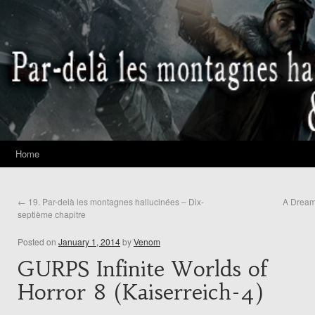
Home
←
19. Par-delà les montagnes hallucinées – Dix-
A Dream 
septième chapitre
Posted on
January 1, 2014
by
Venom
GURPS Infinite Worlds of
Horror 8 (Kaiserreich-4)