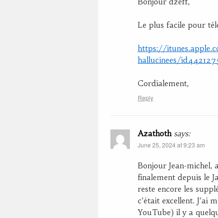
Bonjour dzeff,
Le plus facile pour té
https://itunes.apple
hallucinees/id44212
Cordialement,
Reply
Azathoth
says:
June 25, 2024 at 9:23 am
Bonjour Jean-michel, a
finalement depuis le J
reste encore les suppl
c’était excellent. J’a
YouTube) il y a quelq