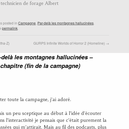
 technicien de forage Albert
as posted in
Campagne
,
Par-delà les montagnes hallucinées
.
he
permalink
.
tha-Z)
GURPS Infinite Worlds of Horror 2 (Homeline)
→
r-delà les montagnes hallucinées –
chapitre (fin de la campagne)
uter toute la campagne, j’ai adoré.
ais un peu sceptique au début à l’idée d’écouter
s l’interactivité je pensais que c’était purement la
ssées qui m’attirait. Mais au fil des podcasts, plus