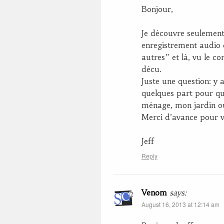
Bonjour,
Je découvre seulement 
enregistrement audio 
autres” et là, vu le co
décu.
Juste une question: y a 
quelques part pour que
ménage, mon jardin o
Merci d’avance pour v
Jeff
Reply
Venom
says:
August 16, 2013 at 12:14 am