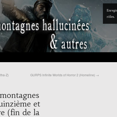
Enregis
rôles.
tha-Z)
GURPS Infinite Worlds of Horror 2 (Homeline)
→
s montagnes
uinzième et
e (fin de la