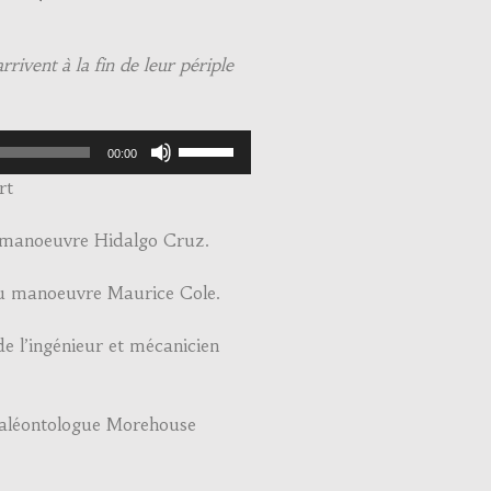
rrivent à la fin de leur périple
Use
00:00
Up/Down
rt
Arrow
keys
u manoeuvre Hidalgo Cruz.
to
increase
du manoeuvre Maurice Cole.
or
decrease
e l’ingénieur et mécanicien
volume.
 paléontologue Morehouse