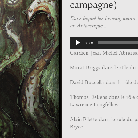
campagne)
Dans lequel les investigateurs a
en Antarctique…
Audio
00:00
Player
Gardien: Jean-Michel Abrassa
Murat Briggs dans le rôle d
David Buccella dans le rôle 
Thomas Dekens dans le rôle d
Lawrence Longfellow.
Alain Pilette dans le rôle du
Bryce.