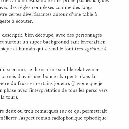
l de Cthulhu est simple et ne prône pas les longues
avec des règles complexes comme des longs
re certes divertissantes autour d’une table à
geste à écouter.
ès descriptif, bien découpé, avec des personnages
 et surtout un super background tant lovecraftien
hique et humain qui a rend le tout très agréable à
re du scenario, ce dernier me semble relativement
 a permis d’avoir une bonne charpente dans la
être du frustrer certains joueurs (j’avoue que je
en phase avec l’interprétation de tous les perso vers
 la tour).
re deux ou trois remarques sur ce qui permettrait
méliorer l’aspect roman radiophonique épisodique: