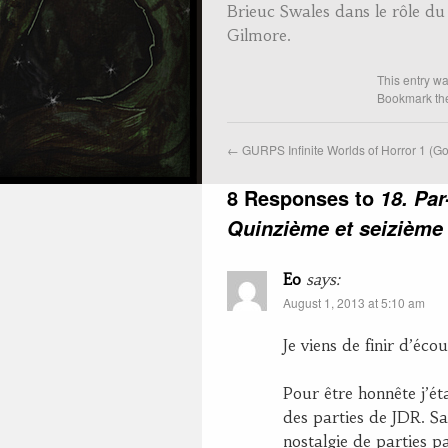
Brieuc Swales dans le rôle du
Gilmore.
This entry w
Bookmark t
←
GURPS Infinite Worlds of Horror 1 (Go
8 Responses to
18. Pa
Quinzième et seizième 
Eo
says:
August 1, 2013 at 5:10 am
Je viens de finir d’éco
Pour être honnête j’ét
des parties de JDR. San
nostalgie de parties pa