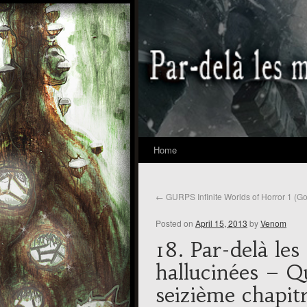
Home
←
GURPS Infinite Worlds of Horror 1 (Go
Posted on
April 15, 2013
by
Venom
18. Par-delà le
hallucinées – Q
seizième chapitr