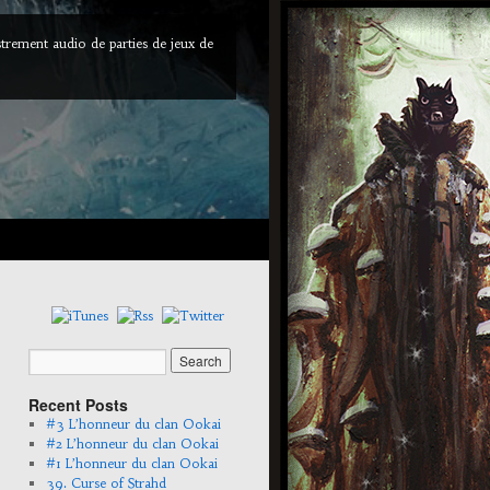
trement audio de parties de jeux de
Recent Posts
#3 L’honneur du clan Ookai
#2 L’honneur du clan Ookai
#1 L’honneur du clan Ookai
39. Curse of Strahd