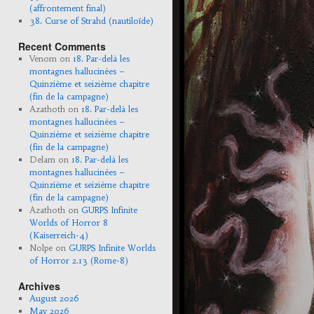
(affrontement final)
38. Curse of Strahd (nautiloïde)
Recent Comments
Venom
on
18. Par-delà les
montagnes hallucinées –
Quinzième et seizième chapitre
(fin de la campagne)
Azathoth
on
18. Par-delà les
montagnes hallucinées –
Quinzième et seizième chapitre
(fin de la campagne)
Delam
on
18. Par-delà les
montagnes hallucinées –
Quinzième et seizième chapitre
(fin de la campagne)
Azathoth
on
GURPS Infinite
Worlds of Horror 8
(Kaiserreich-4)
Nolpe
on
GURPS Infinite Worlds
of Horror 2.13 (Rome-8)
Archives
August 2026
May 2026