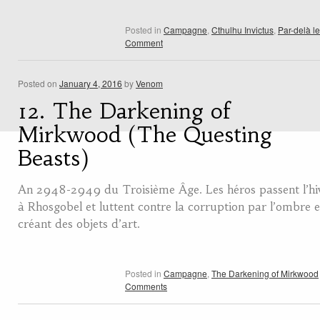
Posted in
Campagne
,
Cthulhu Invictus
,
Par-delà l
Comment
Posted on
January 4, 2016
by
Venom
12. The Darkening of
Mirkwood (The Questing
Beasts)
An 2948-2949 du Troisième Âge. Les héros passent l’hi
à Rhosgobel et luttent contre la corruption par l’ombre 
créant des objets d’art.
Posted in
Campagne
,
The Darkening of Mirkwood
Comments