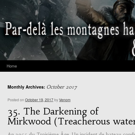
Home
Monthly Archives:
October 2017
Posted on
October 19, 2017
by
Venom
35. The Darkening of
Mirkwood (Treacherous wate
An 2955 du Troisième Âge. Un incident de bateau cond