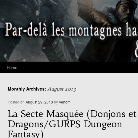
Home
Monthly Archives:
August 2013
Posted on
August 29, 2013
by
Venom
La Secte Masquée (Donjons et
Dragons/GURPS Dungeon
Fantasy)