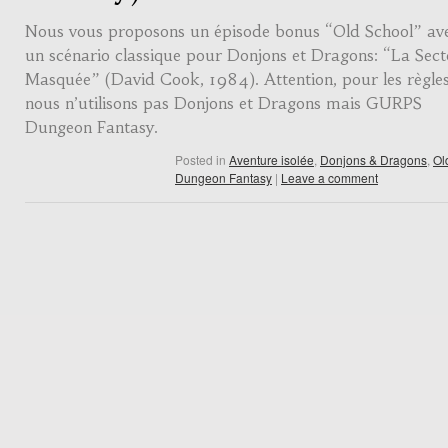
Nous vous proposons un épisode bonus “Old School” av
un scénario classique pour Donjons et Dragons: “La Sect
Masquée” (David Cook, 1984). Attention, pour les règle
nous n’utilisons pas Donjons et Dragons mais GURPS
Dungeon Fantasy.
Posted in
Aventure isolée
,
Donjons & Dragons
,
Ol
Dungeon Fantasy
|
Leave a comment