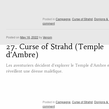
Posted in
Campagne
,
Curse of Strahd
,
Donjons &
comment
Posted on
May 16, 2022
by
Venom
27. Curse of Strahd (Temple
d’Ambre)
Les aventuriers décident d’explorer le Temple d’Ambre e
réveillent une déesse maléfique.
Posted in
Campagne
,
Curse of Strahd
,
Donjons &
comment