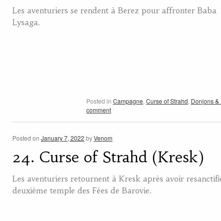
Les aventuriers se rendent à Berez pour affronter Baba
Lysaga.
Posted in
Campagne
,
Curse of Strahd
,
Donjons &
comment
Posted on
January 7, 2022
by
Venom
24. Curse of Strahd (Kresk)
Les aventuriers retournent à Kresk après avoir resanctifi
deuxième temple des Fées de Barovie.