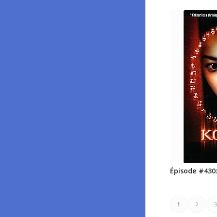
Épisode #430:
1
2
3