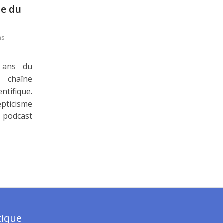
se du
ns
 ans du
chaîne
tifique.
pticisme
u podcast
tique