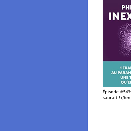
Épisode #543: 
saurait ! (Re