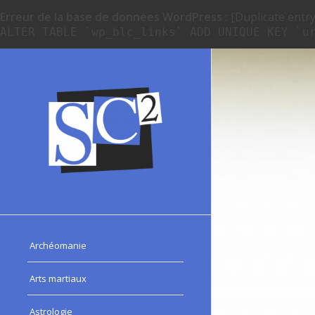
Erreur de la base de données WordPress :
[Duplicate entry 
ALTER TABLE `wp_blc_links` ADD UNIQUE KEY `u
Archéomanie
Arts martiaux
Astrologie