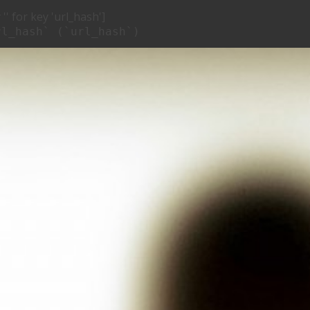
'' for key 'url_hash']
rl_hash` (`url_hash`)