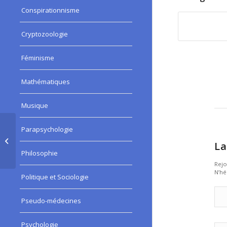
Conspirationnisme
Cryptozoologie
Féminisme
Mathématiques
Musique
Episode #384:
Parapsychologie
Chamboulements
La
dans l’origine de
Philosophie
l’homme?
Rejo
N’hé
Politique et Sociologie
Pseudo-médecines
Psychologie