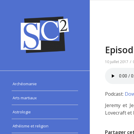
Episod
/
10 juillet 2017
Archéomanie
Podcast:
Dow
Arts martiaux
Jeremy et Je
Astrologie
Lovecraft et 
Athéisme et religion
Partager cet