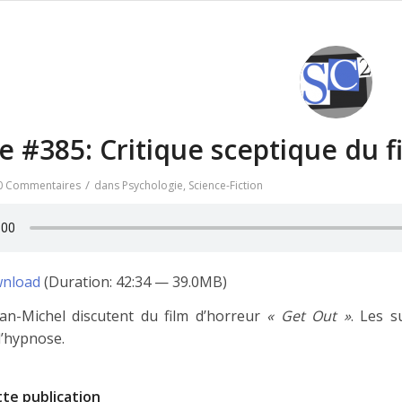
e #385: Critique sceptique du f
/
0 Commentaires
dans
Psychologie
,
Science-Fiction
nload
(Duration: 42:34 — 39.0MB)
an-Michel discutent du film d’horreur
« Get Out »
. Les s
l’hypnose.
te publication