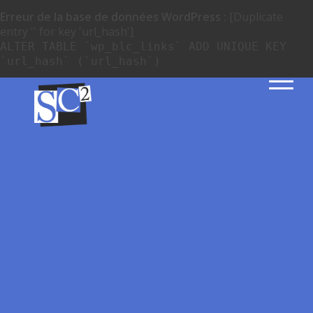
Erreur de la base de données WordPress :
[Duplicate
entry '' for key 'url_hash']
ALTER TABLE `wp_blc_links` ADD UNIQUE KEY
`url_hash` (`url_hash`)