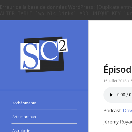
Erreur de la base de données WordPress :
[Duplicate entry 
ALTER TABLE `wp_blc_links` ADD UNIQUE KEY `u
Épisod
/
15 juillet 2018
Archéomanie
Podcast:
Dow
Arts martiaux
Jérémy Royau
Astrologie