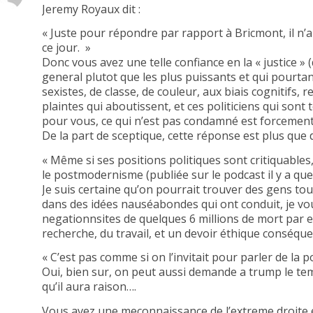
Jeremy Royaux dit :
« Juste pour répondre par rapport à Bricmont, il n’
ce jour. »
Donc vous avez une telle confiance en la « justice »
general plutot que les plus puissants et qui pourta
sexistes, de classe, de couleur, aux biais cognitifs, 
plaintes qui aboutissent, et ces politiciens qui sont
pour vous, ce qui n’est pas condamné est forcement
De la part de sceptique, cette réponse est plus qu
« Même si ses positions politiques sont critiquables,
le postmodernisme (publiée sur le podcast il y a que
Je suis certaine qu’on pourrait trouver des gens tout
dans des idées nauséabondes qui ont conduit, je vo
negationnsites de quelques 6 millions de mort par 
recherche, du travail, et un devoir éthique conséquen
« C’est pas comme si on l’invitait pour parler de la pol
Oui, bien sur, on peut aussi demande a trump le temps
qu’il aura raison….
Vous avez une meconnaissance de l’extreme droite et