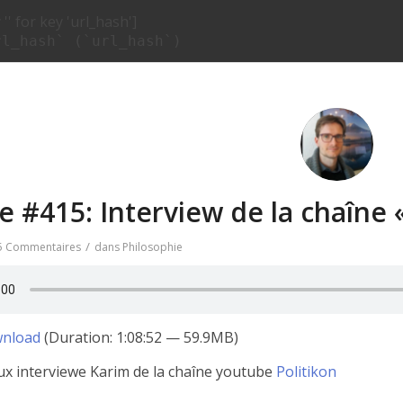
'' for key 'url_hash']
rl_hash` (`url_hash`)
e #415: Interview de la chaîne «
/
5 Commentaires
dans
Philosophie
nload
(Duration: 1:08:52 — 59.9MB)
x interviewe Karim de la chaîne youtube
Politikon