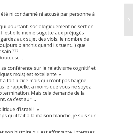
a été ni condamné ni accusé par personne à
 (qui pourtant, sociologiquement ne sert en
nt, est elle meme sugette aux préjugés
regardez aux sujet des viols, le nombre de
 toujours blanchis quand ils tuent…) que
 sain ???
e douteuse…
 sa conférence sur le relativisme cognitif et
lques mois) est excellente. »
 a fait lucide mais qui n’ont pas baigné
us le rappelle, a moins que vous ne soyez
extermination. Mais cela demande de la
t, ca c’est sur …
itique d’Israël ! »
 qu’il fait a la maison blanche, je suis sur
 son histoire qui est effrayante, interssez