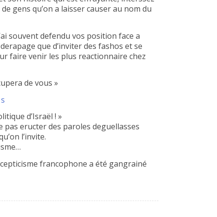
e de gens qu’on a laisser causer au nom du
’ai souvent defendu vos position face a
l derapage que d’inviter des fashos et se
ur faire venir les plus reactionnaire chez
ccupera de vous »
1s
itique d’Israël ! »
de pas eructer des paroles deguellasses
’on l’invite.
tisme…
e scepticisme francophone a été gangrainé