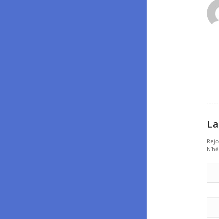
:
La
Rejo
N’hé