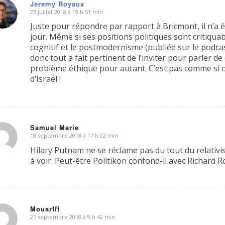
Jeremy Royaux
23 juillet 2018 à 19 h 51 min
dit
Juste pour répondre par rapport à Bricmont, il n’a 
jour. Même si ses positions politiques sont critiquab
cognitif et le postmodernisme (publiée sur le podcast 
donc tout a fait pertinent de l’inviter pour parler d
problème éthique pour autant. C’est pas comme si on 
d’Israël !
Samuel Marie
18 septembre 2018 à 17 h 02 min
dit
Hilary Putnam ne se réclame pas du tout du relativis
à voir. Peut-être Politikon confond-il avec Richard R
Mouarfff
27 septembre 2018 à 9 h 42 min
dit