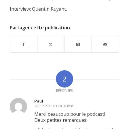
Interview: Quentin Ruyant.
Partager cette publication
2
RÉPONSES
Paul
18 juin 2016 à 11 h 08 min
dit
:
Merci beaucoup pour le podcast!
Deux petites remarques: