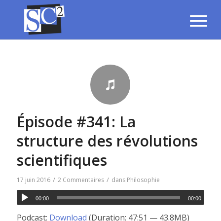
Épisode #341: La
structure des révolutions
scientifiques
/
/
17 juin 2016
2 Commentaires
dans
Philosophie
00:00
00:00
Podcast:
Download
(Duration: 47:51 — 43.8MB)