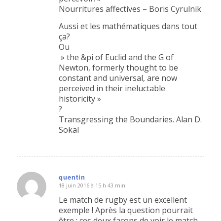
Nourritures affectives – Boris Cyrulnik
Aussi et les mathématiques dans tout
ça?
Ou
» the &pi of Euclid and the G of
Newton, formerly thought to be
constant and universal, are now
perceived in their ineluctable
historicity »
?
Transgressing the Boundaries. Alan D.
Sokal
quentin
18 juin 2016 à 15 h 43 min
dit
:
Le match de rugby est un excellent
exemple ! Après la question pourrait
être : ces deux façons de voir le match