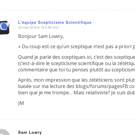
L'équipe Scepticisme Scientifique
22 mai 2016 à 16 h 40 min
dit
Bonjour Sam Lowry,
« Du coup est-ce qu’un sceptique n’est pas a priori pl
Quand je parle des sceptiques ici, c’est des scept
(c’est-à-dire le scepticisme scientifique ou la zététiqu
commentaire que toi tu penses plutôt au scepticis
Après, mon impression que les zététiciens sont plutô
basée sur ma lecture des blogs/forums/pagesFB consa
bien que je me trompe… Mais relativiste? Je suis dub
JM
Sam Lowry