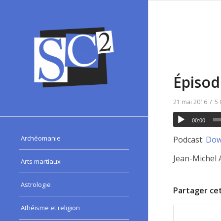
Épisod
/
21 mai 2016
5
00:00
Archéomanie
Podcast:
Dow
Jean-Michel 
Arts martiaux
Astrologie
Partager cet
Athéisme et religion