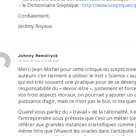
– le Dictionnaire Sceptique :
http://www.sceptiques.q
Cordialement,
Jérémy Royaux
Johnny Hemelryck
23 mai 2016 à 12 h 06 min
dit
Merci Jean-Michel pour cette critique du scepticisme
auteurs s’en tiennent à utiliser le mot « Science » au 
qui est très souvent une pratique pour de se dése
responsabilité du « devoir-être », justement et force
vos trois aspects moraux, on pourrait y ajouter un a
puissance d’agir, mais ce n’est pas le but, ni ma qu
Quand vous parlez du « travail » de la rationalité, il
l’entreprendre sous prétexte que c’est un métier (celu
référer aux grandes instances scientifiques comme 
même titre que l’étaient les oracles dans l’antiquité.