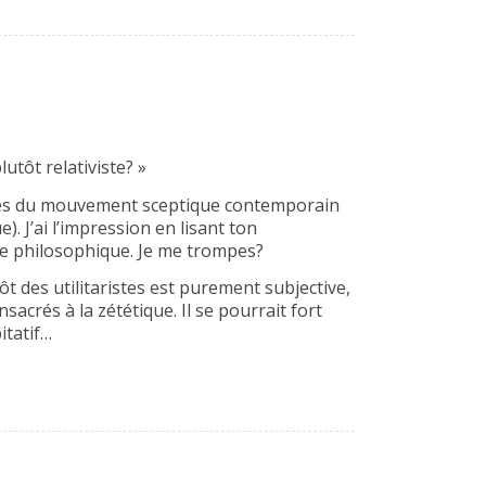
utôt relativiste? »
iques du mouvement sceptique contemporain
e). J’ai l’impression en lisant ton
me philosophique. Je me trompes?
t des utilitaristes est purement subjective,
crés à la zététique. Il se pourrait fort
itatif…