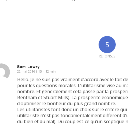
5
RÉPONSES
Sam Lowry
22 mai 2016 à 15 h 12 min
dit
Hello. Je ne suis pas vraiment d’accord avec le fait de
pour les questions morales. L’utilitarisme vise au
nombre. Et généralement cela passe par la prospéri
Bentham et Stuart Mills). La prospérité économique s
d’optimiser le bonheur du plus grand nombre.
Les utilitaristes font donc un choix sur le critère qu
utilitariste n’est pas fondamentalement différent d’u
du bien et du mal). Du coup est-ce qu’un sceptique n’e