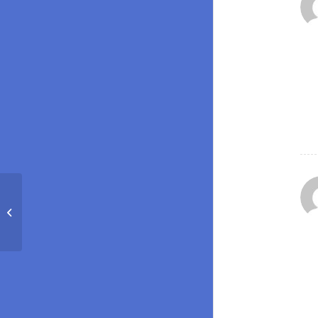
:
Épisode #336: Le
Japon, entre mythes et
:
réalités