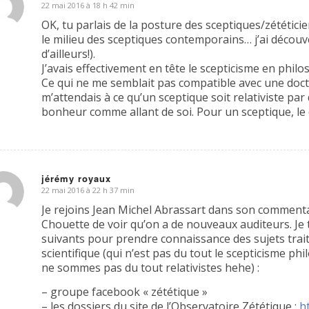
22 mai 2016 à 18 h 42 min
dit
OK, tu parlais de la posture des sceptiques/zététici
le milieu des sceptiques contemporains… j’ai découv
d’ailleurs!).
J’avais effectivement en tête le scepticisme en phil
Ce qui ne me semblait pas compatible avec une doctr
m’attendais à ce qu’un sceptique soit relativiste par d
bonheur comme allant de soi. Pour un sceptique, le d
jérémy royaux
22 mai 2016 à 22 h 37 min
dit
Je rejoins Jean Michel Abrassart dans son commenta
Chouette de voir qu’on a de nouveaux auditeurs. Je t
suivants pour prendre connaissance des sujets trait
scientifique (qui n’est pas du tout le scepticisme ph
ne sommes pas du tout relativistes hehe) :
– groupe facebook « zététique »
– les dossiers du site de l’Observatoire Zététique :
ht