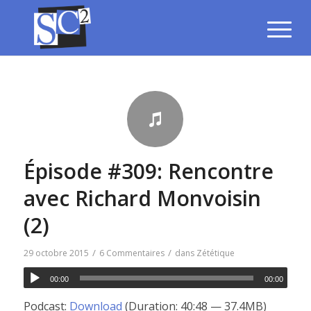
Épisode #309: Rencontre
avec Richard Monvoisin
(2)
/
/
29 octobre 2015
6 Commentaires
dans
Zététique
00:00
00:00
Podcast:
Download
(Duration: 40:48 — 37.4MB)