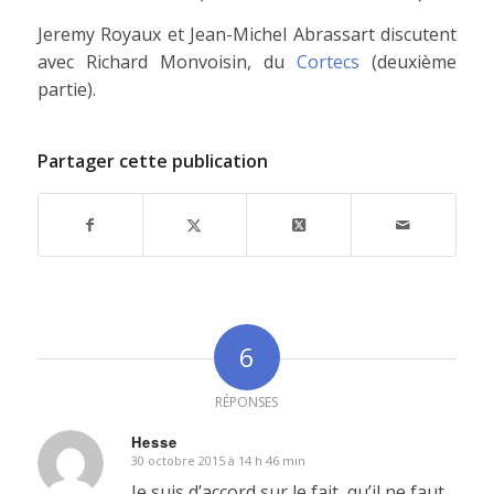
Jeremy Royaux et Jean-Michel Abrassart discutent
avec Richard Monvoisin, du
Cortecs
(deuxième
partie).
Partager cette publication
6
RÉPONSES
Hesse
30 octobre 2015 à 14 h 46 min
dit
:
Je suis d’accord sur le fait, qu’il ne faut