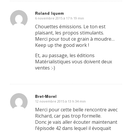
Roland Iquem
6 novembre 2015 à 17 h 19 min
dit
:
Chouettes émissions. Le ton est
plaisant, les propos stimulants.
Merci pour tout ce grain à moudre…
Keep up the good work !
Et, au passage, les éditions
Matérialistiques vous doivent deux
ventes :-)
Bret-Morel
12 novembre 2015 à 13 h 34 min
dit
:
Merci pour cette belle rencontre avec
Richard, car pas trop formelle.
Donc je vais aller écouter maintenant
l’épisode 42 dans lequel il évoquait