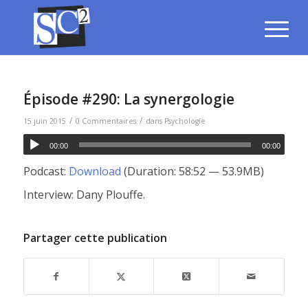
Épisode #290: La synergologie
/
/
15 juin 2015
0 Commentaires
dans
Psychologie
00:00
00:00
Podcast:
Download
(Duration: 58:52 — 53.9MB)
Interview: Dany Plouffe.
Partager cette publication