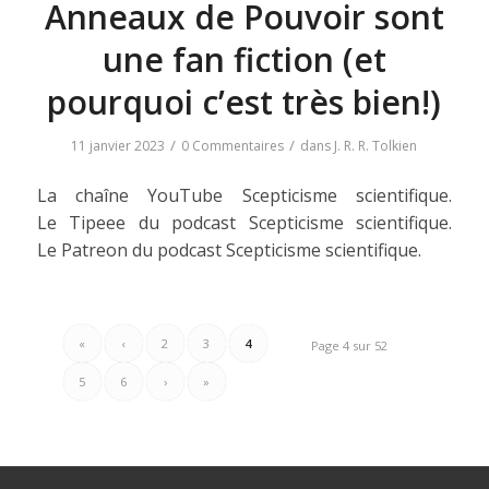
Anneaux de Pouvoir sont
une fan fiction (et
pourquoi c’est très bien!)
/
/
11 janvier 2023
0 Commentaires
dans
J. R. R. Tolkien
La chaîne YouTube Scepticisme scientifique.
Le Tipeee du podcast Scepticisme scientifique.
Le Patreon du podcast Scepticisme scientifique.
«
‹
2
3
4
Page 4 sur 52
5
6
›
»