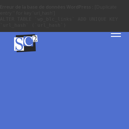
Erreur de la base de données WordPress :
[Duplicate
entry '' for key 'url_hash']
ALTER TABLE `wp_blc_links` ADD UNIQUE KEY
`url_hash` (`url_hash`)