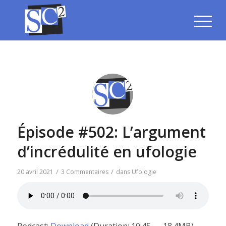
Épisode #502: L’argument
d’incrédulité en ufologie
/
/
20 avril 2021
3 Commentaires
dans
Ufologie
Podcast:
Download
(Duration: 10:45 — 18.4MB)