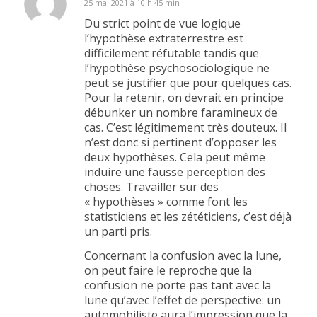
25 mai 2021 à 10 h 45 min
dit
:
Du strict point de vue logique
l’hypothèse extraterrestre est
difficilement réfutable tandis que
l’hypothèse psychosociologique ne
peut se justifier que pour quelques cas.
Pour la retenir, on devrait en principe
débunker un nombre faramineux de
cas. C’est légitimement très douteux. Il
n’est donc si pertinent d’opposer les
deux hypothèses. Cela peut même
induire une fausse perception des
choses. Travailler sur des
« hypothèses » comme font les
statisticiens et les zététiciens, c’est déjà
un parti pris.
Concernant la confusion avec la lune,
on peut faire le reproche que la
confusion ne porte pas tant avec la
lune qu’avec l’effet de perspective: un
automobiliste aura l’impression que la