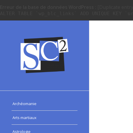
Erreur de la base de données WordPress :
[Duplicate entry 
ALTER TABLE `wp_blc_links` ADD UNIQUE KEY `u
Archéomanie
Arts martiaux
Astrologie