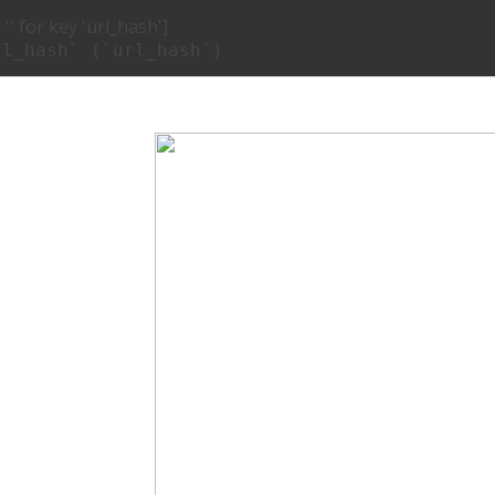
'' for key 'url_hash']
rl_hash` (`url_hash`)