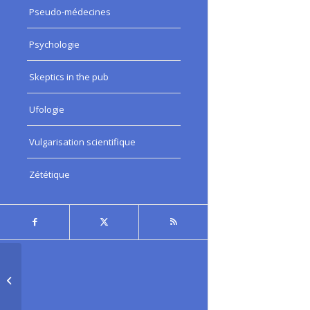
Pseudo-médecines
Psychologie
Skeptics in the pub
Ufologie
Vulgarisation scientifique
Zététique
Épisode #490:
Parapsychologie et
Zététique : des
ennemis