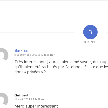
3
RÉPONSES
Mathias
8 septembre 2020 à 17 h 53 min
dit
Très intéressant ! J’aurais bien aimé savoir, du co
qu’ils aient été rachetés par Facebook. Est-ce que l
donc « privées » ?
Guilbert
16 avril 2021 à 9 h 29 min
dit
Merci super intéressant