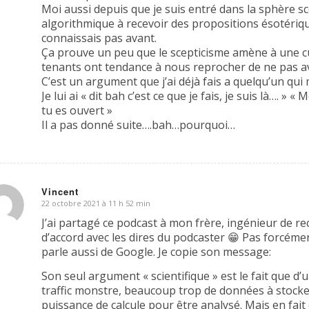
Moi aussi depuis que je suis entré dans la sphère sc
algorithmique à recevoir des propositions ésotériqu
connaissais pas avant.
Ça prouve un peu que le scepticisme amène à une cur
tenants ont tendance à nous reprocher de ne pas av
C’est un argument que j’ai déjà fais a quelqu’un qui 
Je lui ai « dit bah c’est ce que je fais, je suis là…. » «
tu es ouvert »
Il a pas donné suite….bah…pourquoi…
Vincent
22 octobre 2021 à 11 h 52 min
dit
J’ai partagé ce podcast à mon frère, ingénieur de rec
d’accord avec les dires du podcaster 😁 Pas forcémen
parle aussi de Google. Je copie son message:
Son seul argument « scientifique » est le fait que d
traffic monstre, beaucoup trop de données à stock
puissance de calcule pour être analysé. Mais en fait c’