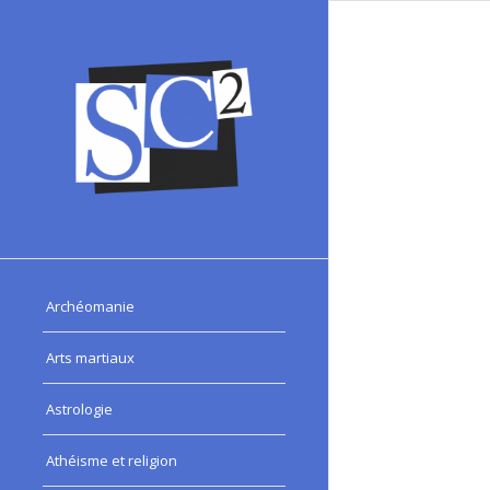
Archéomanie
Arts martiaux
Astrologie
Athéisme et religion