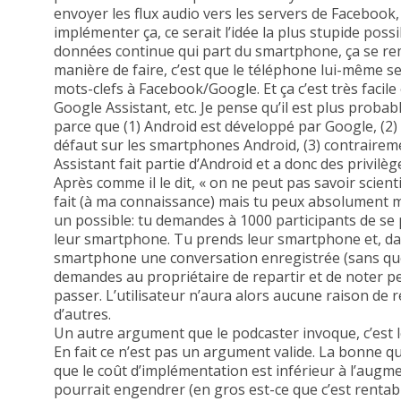
envoyer les flux audio vers les servers de Facebook, 
implémenter ça, ce serait l’idée la plus stupide pos
données continue qui part du smartphone, ça se rem
manière de faire, c’est que le téléphone lui-même se 
mots-clefs à Facebook/Google. Et ça c’est très facile et
Google Assistant, etc. Je pense qu’il est plus proba
parce que (1) Android est développé par Google, (2) G
défaut sur les smartphones Android, (3) contraireme
Assistant fait partie d’Android et a donc des privilè
Après comme il le dit, « on ne peut pas savoir scient
fait (à ma connaissance) mais tu peux absolument mo
un possible: tu demandes à 1000 participants de se
leur smartphone. Tu prends leur smartphone et, dan
smartphone une conversation enregistrée (sans que 
demandes au propriétaire de repartir et de noter pe
passer. L’utilisateur n’aura alors aucune raison de 
d’autres.
Un autre argument que le podcaster invoque, c’est le
En fait ce n’est pas un argument valide. La bonne qu
que le coût d’implémentation est inférieur à l’augme
pourrait engendrer (en gros est-ce que c’est rentable