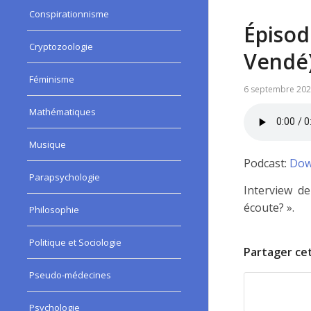
Conspirationnisme
Épisod
Cryptozoologie
Vendé
Féminisme
6 septembre 20
Mathématiques
Musique
Podcast:
Dow
Parapsychologie
Interview d
écoute? ».
Philosophie
Politique et Sociologie
Partager cet
Pseudo-médecines
Psychologie