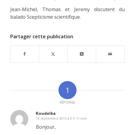
Jean-Michel, Thomas et Jeremy discutent du
balado Scepticisme scientifique.
Partager cette publication
1
RÉPONSE
Koudelka
16 septembre 2015 à 0 h 11 min
dit
:
Bonjour,