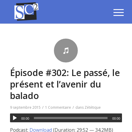
Épisode #302: Le passé, le
présent et l’avenir du
balado
/
/
9 septembre 2015
1 Commentaire
dans
Zététique
00:00
00:00
Podcast:
Download
(Duration: 29:52 — 34.2MB)