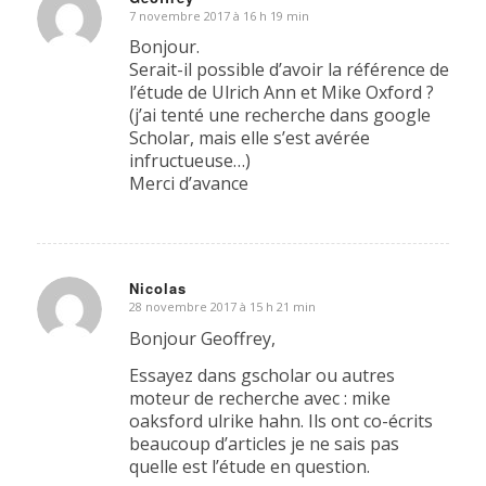
7 novembre 2017 à 16 h 19 min
dit
:
Bonjour.
Serait-il possible d’avoir la référence de
l’étude de Ulrich Ann et Mike Oxford ?
(j’ai tenté une recherche dans google
Scholar, mais elle s’est avérée
infructueuse…)
Merci d’avance
Nicolas
28 novembre 2017 à 15 h 21 min
dit
:
Bonjour Geoffrey,
Essayez dans gscholar ou autres
moteur de recherche avec : mike
oaksford ulrike hahn. Ils ont co-écrits
beaucoup d’articles je ne sais pas
quelle est l’étude en question.