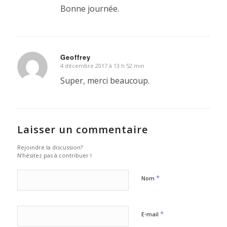
Bonne journée.
Geoffrey
4 décembre 2017 à 13 h 52 min
dit
:
Super, merci beaucoup.
Laisser un commentaire
Rejoindre la discussion?
N’hésitez pas à contribuer !
*
Nom
*
E-mail