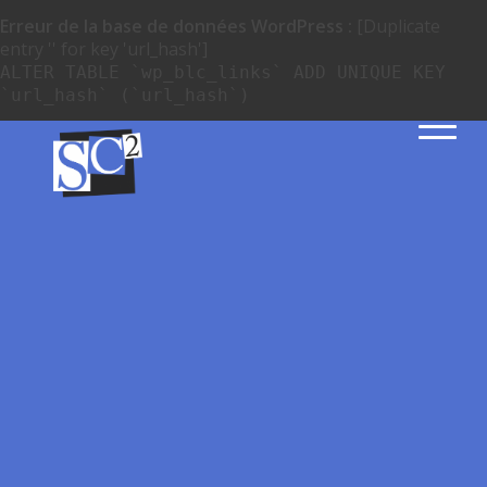
Erreur de la base de données WordPress :
[Duplicate
entry '' for key 'url_hash']
ALTER TABLE `wp_blc_links` ADD UNIQUE KEY
`url_hash` (`url_hash`)