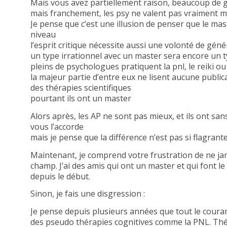
Mais vous avez partiellement raison, beaucoup de g
mais franchement, les psy ne valent pas vraiment m
Je pense que c’est une illusion de penser que le mast
niveau
l’esprit critique nécessite aussi une volonté de généra
un type irrationnel avec un master sera encore un t
pleins de psychologues pratiquent la pnl, le reiki o
la majeur partie d’entre eux ne lisent aucune publi
des thérapies scientifiques
pourtant ils ont un master
Alors après, les AP ne sont pas mieux, et ils ont san
vous l’accorde
mais je pense que la différence n’est pas si flagrant
Maintenant, je comprend votre frustration de ne jam
champ. J’ai des amis qui ont un master et qui font le
depuis le début.
Sinon, je fais une disgression :
Je pense depuis plusieurs années que tout le coura
des pseudo thérapies cognitives comme la PNL. Th