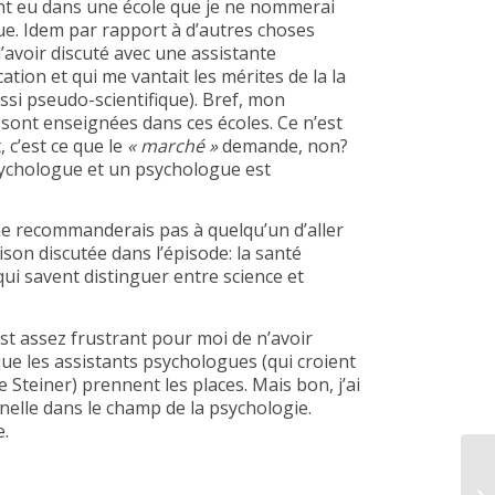
aient eu dans une école que je ne nommerai
que. Idem par rapport à d’autres choses
avoir discuté avec une assistante
ation et qui me vantait les mérites de la la
si pseudo-scientifique). Bref, mon
ont enseignées dans ces écoles. Ce n’est
 c’est ce que le
« marché »
demande, non?
sychologue et un psychologue est
ne recommanderais pas à quelqu’un d’aller
son discutée dans l’épisode: la santé
i savent distinguer entre science et
est assez frustrant pour moi de n’avoir
ue les assistants psychologues (qui croient
e Steiner) prennent les places. Mais bon, j’ai
nelle dans le champ de la psychologie.
.
Ép
Cr