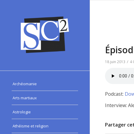
Épisod
/
18 juin 2013
4 
Archéomanie
Podcast:
Dow
Arts martiaux
Interview: A
Astrologie
Partager cet
Athéisme et religion