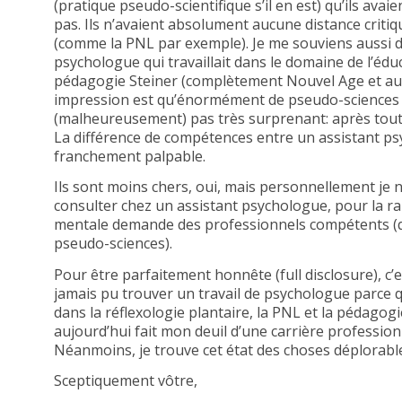
(pratique pseudo-scientifique s’il en est) qu’ils av
pas. Ils n’avaient absolument aucune distance criti
(comme la PNL par exemple). Je me souviens aussi d’
psychologue qui travaillait dans le domaine de l’éduc
pédagogie Steiner (complètement Nouvel Age et aus
impression est qu’énormément de pseudo-sciences s
(malheureusement) pas très surprenant: après tout,
La différence de compétences entre un assistant p
franchement palpable.
Ils sont moins chers, oui, mais personnellement je 
consulter chez un assistant psychologue, pour la rai
mentale demande des professionnels compétents (qu
pseudo-sciences).
Pour être parfaitement honnête (full disclosure), c’
jamais pu trouver un travail de psychologue parce q
dans la réflexologie plantaire, la PNL et la pédagogi
aujourd’hui fait mon deuil d’une carrière profession
Néanmoins, je trouve cet état des choses déplorable
Sceptiquement vôtre,