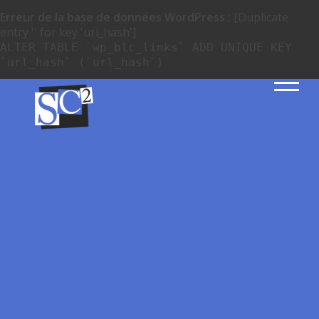
Erreur de la base de données WordPress :
[Duplicate
entry '' for key 'url_hash']
ALTER TABLE `wp_blc_links` ADD UNIQUE KEY
`url_hash` (`url_hash`)