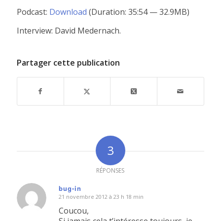
Podcast:
Download
(Duration: 35:54 — 32.9MB)
Interview: David Medernach.
Partager cette publication
3
RÉPONSES
bug-in
21 novembre 2012 à 23 h 18 min
dit
:
Coucou,