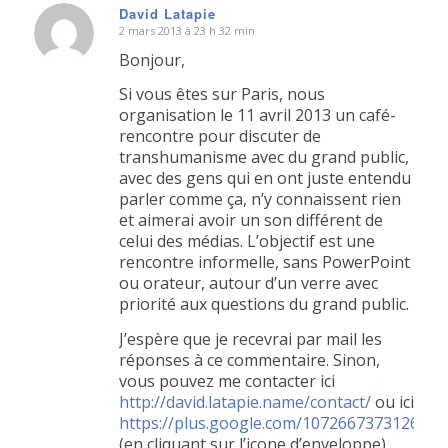
David Latapie
2 mars 2013 à 23 h 32 min
dit
:
Bonjour,
Si vous êtes sur Paris, nous
organisation le 11 avril 2013 un café-
rencontre pour discuter de
transhumanisme avec du grand public,
avec des gens qui en ont juste entendu
parler comme ça, n’y connaissent rien
et aimerai avoir un son différent de
celui des médias. L’objectif est une
rencontre informelle, sans PowerPoint
ou orateur, autour d’un verre avec
priorité aux questions du grand public.
J’espère que je recevrai par mail les
réponses à ce commentaire. Sinon,
vous pouvez me contacter ici
http://david.latapie.name/contact/
ou ici
https://plus.google.com/107266737312698
(en cliquant sur l’icone d’enveloppe).