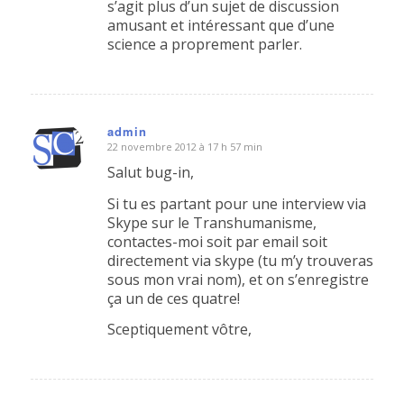
s’agit plus d’un sujet de discussion
amusant et intéressant que d’une
science a proprement parler.
admin
22 novembre 2012 à 17 h 57 min
dit
:
Salut bug-in,
Si tu es partant pour une interview via
Skype sur le Transhumanisme,
contactes-moi soit par email soit
directement via skype (tu m’y trouveras
sous mon vrai nom), et on s’enregistre
ça un de ces quatre!
Sceptiquement vôtre,