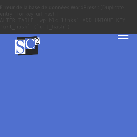
Erreur de la base de données WordPress :
[Duplicate
entry '' for key 'url_hash']
ALTER TABLE `wp_blc_links` ADD UNIQUE KEY
`url_hash` (`url_hash`)